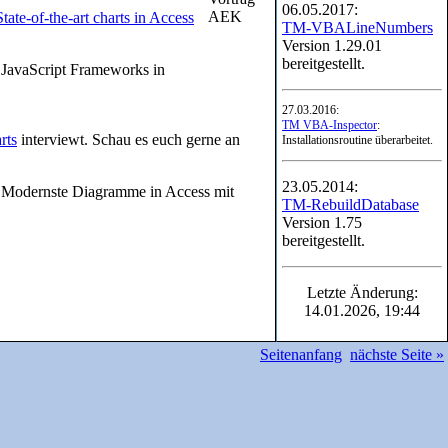
06.05.2017:
State-of-the-art charts in Access
TM-VBALineNumbers
Version 1.29.01
bereitgestellt.
"JavaScript Frameworks in
27.03.2016:
TM VBA-Inspector
:
rts
interviewt. Schau es euch gerne an
Installationsroutine überarbeitet.
23.05.2014:
 "Modernste Diagramme in Access mit
TM-RebuildDatabase
Version 1.75
bereitgestellt.
Letzte Änderung:
14.01.2026, 19:44
Seitenanfang
nächste Seite »