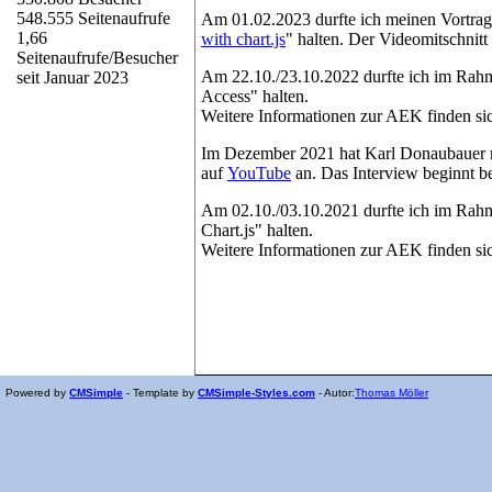
548.555
Seitenaufrufe
Am 01.02.2023 durfte ich meinen Vortra
1,66
with chart.js
" halten. Der Videomitschnitt 
Seitenaufrufe/Besucher
Am 22.10./23.10.2022 durfte ich im Rahm
seit Januar 2023
Access" halten.
Weitere Informationen zur AEK finden si
Im Dezember 2021 hat Karl Donaubauer m
auf
YouTube
an. Das Interview beginnt b
Am 02.10./03.10.2021 durfte ich im Rahm
Chart.js" halten.
Weitere Informationen zur AEK finden si
Powered by
CMSimple
- Template by
CMSimple-Styles.com
- Autor:
Thomas Möller