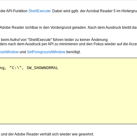
die API-Funktion
ShellExecute
. Dabei wird ggfs. der Acrobat Reader 5 im Hinter
dobe Reader sichtbar in den Vordergrund geladen. Nach dem Ausdruck bleibt das
 Aufruf von "ShellExecute" führen leider zu keiner Änderung.
Readers nach dem Ausdruck per API zu minimieren und den Fokus wieder auf die Ac
oseWindow
und
SetForegroundWindow
benötigt.
ng, "C:\", SW_SHOWNORMAL
gt und der Adobe Reader verhält sich wieder wie gewohnt.