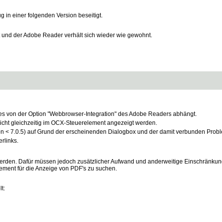
g in einer folgenden Version beseitigt.
gt und der Adobe Reader verhält sich wieder wie gewohnt.
da es von der Option "Webbrowser-Integration" des Adobe Readers abhängt.
cht gleichzeitig im OCX-Steuerelement angezeigt werden.
 < 7.0.5) auf Grund der erscheinenden Dialogbox und der damit verbunden Problem
rlinks.
rden. Dafür müssen jedoch zusätzlicher Aufwand und anderweitige Einschränku
ement für die Anzeige von PDF's zu suchen.
t: