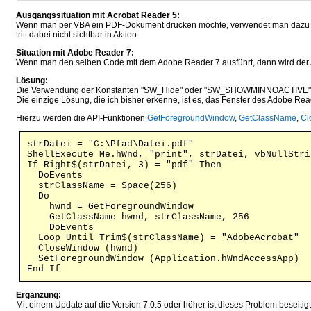
Ausgangssituation mit Acrobat Reader 5:
Wenn man per VBA ein PDF-Dokument drucken möchte, verwendet man dazu 
tritt dabei nicht sichtbar in Aktion.
Situation mit Adobe Reader 7:
Wenn man den selben Code mit dem Adobe Reader 7 ausführt, dann wird der A
Lösung:
Die Verwendung der Konstanten "SW_Hide" oder "SW_SHOWMINNOACTIVE" beim
Die einzige Lösung, die ich bisher erkenne, ist es, das Fenster des Adobe 
Hierzu werden die API-Funktionen
GetForegroundWindow
,
GetClassName
,
Cl
strDatei = "C:\Pfad\Datei.pdf"
ShellExecute Me.hWnd, "print", strDatei, vbNullStri
If Right$(strDatei, 3) = "pdf" Then
DoEvents
strClassName = Space(256)
Do
hwnd = GetForegroundWindow
GetClassName hwnd, strClassName, 256
DoEvents
Loop Until Trim$(strClassName) = "AdobeAcrobat"
CloseWindow (hwnd)
SetForegroundWindow (Application.hWndAccessApp)
End If
Ergänzung:
Mit einem Update auf die Version 7.0.5 oder höher ist dieses Problem beseiti