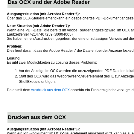
Das OCX und der Adobe Reader
Ausgangssituation (mit Acrobat Reader 5):
Über das OCX-Steuerelement kann ein gespeichertes PDF-Dokument angezeigt
Neue Situation (mit Adobe Reader 7):
Wenn eine PDF-Datei, die bereits im Adobe Reader angezeigt wird, im OCX an
Laufzeitfehler '-2147467259 (80004005)'
Sie haben einen Ausdruck eingegeben, der eine unzulässigen Verweis auf die E
Problem:
Dies liegt daran, dass der Adobe Reader 7 die Dateien bei der Anzeige locked
Lösung:
Es gibt zwei Möglichkeiten zu Lösung dieses Problems:
Vor der Anzeige im OCX werden die anzuzeigenden PDF-Dateien lokal k
Statt des OCX wird das Webbrowser-Steuerelement des IE zur Anzeige
ShellExecute erfolgen.
Da es mit dem
Ausdruck aus dem OCX
ohnehin ein Problem gibt bevorzuge ich
Drucken aus dem OCX
Ausgangssituation (mit Acrobat Reader 5):
Wenn ein PDF-Dokument im OCX-Steuerelement angezeigt wird, kann es ausgedr