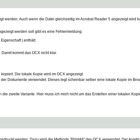
 werden. Auch wenn die Datei gleichzeitig im Acrobat Reader 5 angezeigt wird 
gezeigt werden soll gibt es eine Fehlermeldung:
igenschaft | enthält.
. Damit kommt das OCX nicht klar.
opiert. Die lokale Kopie wird im OCX angezeigt.
 der Dokumente verwendet. Dieses legt scheinbar selber eine lokale Kopie im B
 die zweite Variante. Hier muss ich mich nicht um das Erstellen einer lokalen Kop
uckt werden. Dazu wird die Methode "PrintAll" des OCX verwendet. Der Ausdruck 