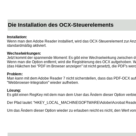
Die Installation des OCX-Steuerelements
Installation:
Wenn man den Adobe Reader installiert, wird das OCX-Steuerelement zur Anzeig
standardmäßig aktiviert.
Wechselwirkungen:
Jetzt kommt der spannende Moment: Es gibt eine Wechselwirkung zwischen 
Wenn man die Option entfernt, wird die Registrierung des OCX aufgehoben. Wen
(das Häkchen bei "PDF im Browser anzeigen" ist nicht gesetzt), die PDF's we
Problem:
Man kann mit dem Adobe Reader 7 nicht sicherstellen, dass das PDF-OCX auf e
"Webbrowser-Integration" wieder aufheben.
Lösung:
Es gibt einen RegKey mit dem man dem User das Ändern dieser Option verbiet
Der Pfad lautet: "HKEY_LOCAL_MACHINE\SOFTWARE\Adobe\Acrobat Reader\7.0
Um das Ändern dieser Option wieder zu erlauben reicht es nicht, den Wert von 