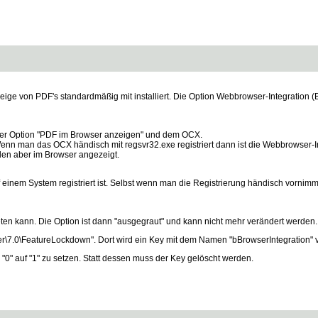
e von PDF's standardmäßig mit installiert. Die Option Webbrowser-Integration (Bea
der Option "PDF im Browser anzeigen" und dem OCX.
n man das OCX händisch mit regsvr32.exe registriert dann ist die Webbrowser-Inte
rden aber im Browser angezeigt.
inem System registriert ist. Selbst wenn man die Registrierung händisch vornimmt
en kann. Die Option ist dann "ausgegraut" und kann nicht mehr verändert werden.
\FeatureLockdown". Dort wird ein Key mit dem Namen "bBrowserIntegration" 
"0" auf "1" zu setzen. Statt dessen muss der Key gelöscht werden.