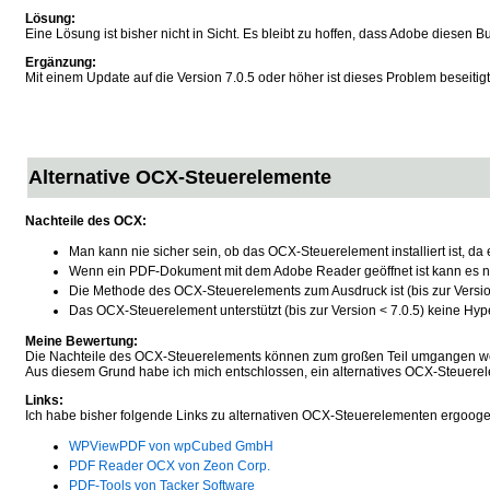
Lösung:
Eine Lösung ist bisher nicht in Sicht. Es bleibt zu hoffen, dass Adobe diesen Bu
Ergänzung:
Mit einem Update auf die Version 7.0.5 oder höher ist dieses Problem beseiti
Alternative OCX-Steuerelemente
Nachteile des OCX:
Man kann nie sicher sein, ob das OCX-Steuerelement installiert ist, 
Wenn ein PDF-Dokument mit dem Adobe Reader geöffnet ist kann es ni
Die Methode des OCX-Steuerelements zum Ausdruck ist (bis zur Version
Das OCX-Steuerelement unterstützt (bis zur Version < 7.0.5) keine Hype
Meine Bewertung:
Die Nachteile des OCX-Steuerelements können zum großen Teil umgangen we
Aus diesem Grund habe ich mich entschlossen, ein alternatives OCX-Steuerel
Links:
Ich habe bisher folgende Links zu alternativen OCX-Steuerelementen ergoogel
WPViewPDF von wpCubed GmbH
PDF Reader OCX von Zeon Corp.
PDF-Tools von Tacker Software