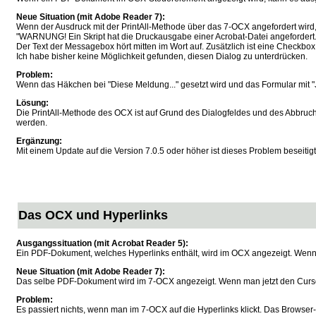
Neue Situation (mit Adobe Reader 7):
Wenn der Ausdruck mit der PrintAll-Methode über das 7-OCX angefordert wird, 
"WARNUNG! Ein Skript hat die Druckausgabe einer Acrobat-Datei angefordert
Der Text der Messagebox hört mitten im Wort auf. Zusätzlich ist eine Checkb
Ich habe bisher keine Möglichkeit gefunden, diesen Dialog zu unterdrücken.
Problem:
Wenn das Häkchen bei "Diese Meldung..." gesetzt wird und das Formular mit 
Lösung:
Die PrintAll-Methode des OCX ist auf Grund des Dialogfeldes und des Abbruch
werden.
Ergänzung:
Mit einem Update auf die Version 7.0.5 oder höher ist dieses Problem beseiti
Das OCX und Hyperlinks
Ausgangssituation (mit Acrobat Reader 5):
Ein PDF-Dokument, welches Hyperlinks enthält, wird im OCX angezeigt. Wenn m
Neue Situation (mit Adobe Reader 7):
Das selbe PDF-Dokument wird im 7-OCX angezeigt. Wenn man jetzt den Cursor 
Problem:
Es passiert nichts, wenn man im 7-OCX auf die Hyperlinks klickt. Das Browser-