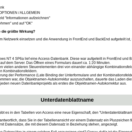
ank
 OPTIONEN / ALLGEMEIN
eld "Informationen aufzeichnen"
nehmen" und auf "OK"
 die größte Wirkung?
m Netzwerk einsetzen und die Anwendung in FrontEnd und BackEnd aufgeteilt ist, 
ows NT 4 SP6a lief eine Access-Datenbank. Diese war aufgeteilt in FrontEnd und
 auf dem Server. Das Öffnen eines Formulars dauert ca. 1:20 Minuten.
n vielen anderen Steuerelementen drei von einander abhängige Kombinationsfelde
en Kombinationsfeldern.
ung der Performance (Late Binding der Unterformulare und der Kombinationsfelde
ommen war, die Objektnamen-Autokorrektur auszuschalten, dauerte das Laden die
 jeden neuen Datenbankprojekts als erstes die Objektnamen-Autokorrektur aus.
Unterdatenblattname
gibt es in den Tabellen von Access eine neue Eigenschaft, den "Unterdatenblattnam
rantwortlich, dass Sie in der Tabellenansicht vor einem Datensatz ein Pluszeichen
 mit Datensätze, die mit diesem Datensatz in Beziehung stehen, angezeigt.