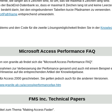
nte, die länger als 8 Zeichen sind, so um, das sie maximal 8 Zeichen lang sind.
der BackEnd-Datenbank so, dass er maximal 8 Zeichen lang ist und keine Leerzei
ve besteht darin, bei den eingebundenen Tabellen kurze Pfadnamen zu verwenden.
ortPathName
entsprechend umwandeln.
blems und den Code für die zweite Lösungsmöglichekeit finden Sie in der
Knowled
Microsoft Access Performance FAQ
n von granite.ab findet sich die "Microsoft Access Performance FAQ".
ßnahmen zur Verbesserung der Perfomance genannt und auch mit einem Beispiel er
 Hinweise auf die entsprechenden Artikel der Knowledgebase.
ür Access 2000 geschrieben. Sie gelten jedoch auch für die anderen Versionen.
/www.granite.ab.ca/access/performancefaq.htm
FMS Inc. Technical Papers
rtikel zum Thema "Making Access Faster".