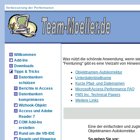
Verbesserung der Performance
Willkommen
Was nützt die schönste Anwendung, wenn sie 
Add-Ins
"Feintuning" gibt es eine Vielzahl von Hinwei
Downloads
Tipps & Tricks
Objektnamen-Autokorrektur
Datenbanken
Unterdatenblattname
schützen
Kurze Pfad- und Dateinamen
Berichte in Access
Microsoft Access Performance FAQ
Datenbanken
FMS Inc. Technical Papers
komprimieren
Weitere Links
Wizhook-Objekt
Access und Adobe
Reader 7
COM Add-Ins
Eine der einfachsten und zugl
erstellen
Objektnamen-Autokorrektur.
Rund um die VB-IDE
Regeln und Hinweise
So gehen Sie vor: