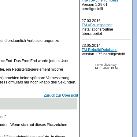
TM-VBALineNumbers
Version 1.29.01
bereitgestellt.
27.03.2016:
TM VBA-Inspector
:
Installationsroutine
überarbeitet.
sind erstaunlich Verbesserungen zu
23.05.2014:
TM-RebuildDatabase
Version 1.75 bereitgestellt.
 BackEnd. Das FrontEnd wurde jedem User
Letzte Änderung:
14.01.2026, 19:44
r, ein Registersteuerelement mit drei
r) brachten keine spürbare Verbesserung.
ses Formulars nur noch knapp drei Sekunden.
Zurück zur Übersicht
en".
 finden. Wenn sich auf dieses Pluszeichen