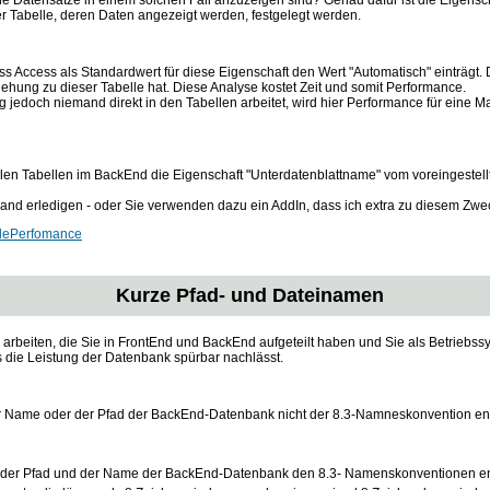
 Datensätze in einem solchen Fall anzuzeigen sind? Genau dafür ist die Eigenscha
 Tabelle, deren Daten angezeigt werden, festgelegt werden.
s Access als Standardwert für diese Eigenschaft den Wert "Automatisch" einträgt. D
ehung zu dieser Tabelle hat. Diese Analyse kostet Zeit und somit Performance.
g jedoch niemand direkt in den Tabellen arbeitet, wird hier Performance für eine 
allen Tabellen im BackEnd die Eigenschaft "Unterdatenblattname" vom voreingestell
and erledigen - oder Sie verwenden dazu ein AddIn, dass ich extra zu diesem Zw
lePerfomance
Kurze Pfad- und Dateinamen
 arbeiten, die Sie in FrontEnd und BackEnd aufgeteilt haben und Sie als Betrieb
 die Leistung der Datenbank spürbar nachlässt.
er Name oder der Pfad der BackEnd-Datenbank nicht der 8.3-Namneskonvention ent
s der Pfad und der Name der BackEnd-Datenbank den 8.3- Namenskonventionen e