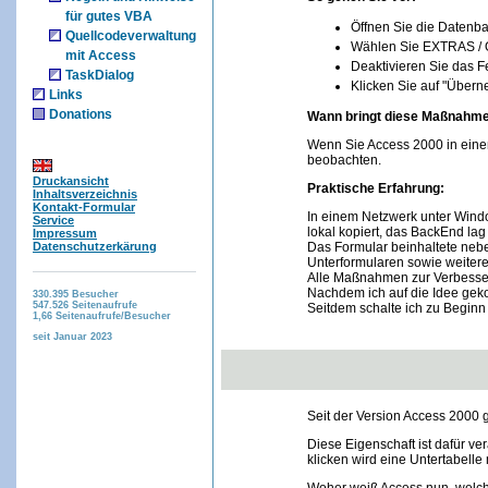
für gutes VBA
Öffnen Sie die Datenb
Quellcodeverwaltung
Wählen Sie EXTRAS /
mit Access
Deaktivieren Sie das F
TaskDialog
Klicken Sie auf "Über
Links
Donations
Wann bringt diese Maßnahme
Wenn Sie Access 2000 in eine
beobachten.
Druckansicht
Praktische Erfahrung:
Inhaltsverzeichnis
Kontakt-Formular
In einem Netzwerk unter Wind
Service
lokal kopiert, das BackEnd lag
Impressum
Datenschutzerkärung
Das Formular beinhaltete nebe
Unterformularen sowie weiter
Alle Maßnahmen zur Verbesser
Nachdem ich auf die Idee gek
330.395
Besucher
547.526
Seitenaufrufe
Seitdem schalte ich zu Beginn
1,66
Seitenaufrufe/Besucher
seit Januar 2023
Seit der Version Access 2000 
Diese Eigenschaft ist dafür ve
klicken wird eine Untertabelle