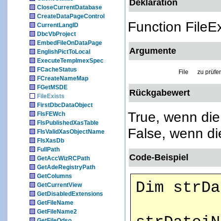
Deklaration
CloseCurrentDatabase
CreateDataPageControl
Function FileEx
CurrentLangID
DbcVbProject
EmbedFileOnDataPage
Argumente
EnglishPictToLocal
ExecuteTempImexSpec
FCacheStatus
File
zu prüfe
FCreateNameMap
FGetMSDE
Rückgabewert
FileExists
FirstDbcDataObject
True, wenn die 
FIsFEWch
FIsPublishedXasTable
False, wenn die
FIsValidXasObjectName
FIsXasDb
FullPath
Code-Beispiel
GetAccWizRCPath
GetAdeRegistryPath
GetColumns
Dim strDa
GetCurrentView
GetDisabledExtensions
GetFileName
GetFileName2
GetFileOdso