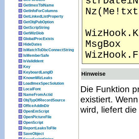
strDateiN
GetImexTblName
Nz(Me!txt
GetInfoForColumns
GetLinkedListProperty
GetObjPubOption
GetScripString
WizHook.K
GetWizGlob
GlobalProcExists
MsgBox
HideDates
IsMatchToDbcConnectString
WizHook.
IsMemberSafe
IsValidIdent
Key
KeyboardLangID
Hinweise
KnownWizLeaks
LoadImexSpecSolution
Die Funktion pr
LocalFont
NameFromActid
existiert. We
ObjTypOfRecordSource
OfficeAddInDir
wird, liefert d
OpenEmScript
OpenPictureFile
OpenScript
ReportLeaksToFile
SaveObject