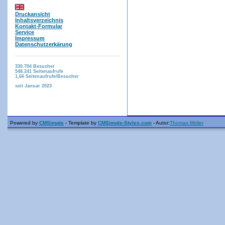
Druckansicht
Inhaltsverzeichnis
Kontakt-Formular
Service
Impressum
Datenschutzerkärung
330.704
Besucher
548.241
Seitenaufrufe
1,66
Seitenaufrufe/Besucher
seit Januar 2023
Powered by
CMSimple
- Template by
CMSimple-Styles.com
- Autor:
Thomas Möller