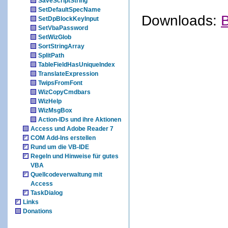
SaveScriptString
SetDefaultSpecName
Downloads:
B
SetDpBlockKeyInput
SetVbaPassword
SetWizGlob
SortStringArray
SplitPath
TableFieldHasUniqueIndex
TranslateExpression
TwipsFromFont
WizCopyCmdbars
WizHelp
WizMsgBox
Action-IDs und ihre Aktionen
Access und Adobe Reader 7
COM Add-Ins erstellen
Rund um die VB-IDE
Regeln und Hinweise für gutes
VBA
Quellcodeverwaltung mit
Access
TaskDialog
Links
Donations