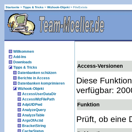
Startseite
>
Tipps & Tricks
>
Wizhook-Objekt
>
FileExists
Willkommen
Add-Ins
Downloads
Access-Versionen
Tipps & Tricks
Datenbanken schützen
Diese Funktion
Berichte in Access
Datenbanken komprimieren
verfügbar: 200
Wizhook-Objekt
AccessUserDataDir
AccessWizFilePath
Funktion
AdpUIDPwd
AnalyzeQuery
AnalyzeTable
Prüft, ob eine D
ArgsOfActid
BracketString
CacheStatus