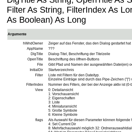
Filter As String, FilterIndex As 
As Boolean) As Long
Argumente
hWndOwner
Zeiger auf das Fenster, das den Dialog gestartet hat
AppName
???
DlgTitle
Dialog-Titel, Beschriftung der Titelzeile
OpenTitle
Beschriftung des öffnen-Buttons
File
Gibt Pfad und Namen der ausgewählten Datei(en) o
InitialDir
Startverzeichnis
Filter
Liste mit Filtern für den Dateityp.
Einzelne Einträge sind durch das Pipe-Zeichen ("|") 
FilterIndex
Nummer des Filters, der bei der Anzeige aktiv ist (0-b
View
0: Detailansicht
1: Vorschauansicht
2: Eigenschaften
3: Liste
4: Miniaturansicht
5: Große Symbole
6: Kleine Symbole
flags
Als Auswahl für diesen Parameter können folgende 
4: Set Current Dir
8: Mehrfachauswahl möglich 32: Ordnerauswahldia