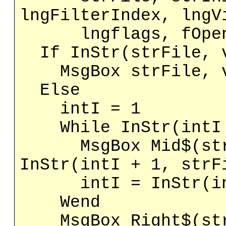
lngFilterIndex, lngV
lngflags, fOpen)
If InStr(strFile, v
MsgBox strFile, vb
Else
intI = 1
While InStr(intI +
MsgBox Mid$(strFi
InStr(intI + 1, strF
intI = InStr(intI
Wend
MsgBox Right$(strF