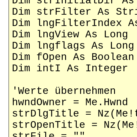
Dim strInitialDir As
Dim strFilter As Str
Dim lngFilterIndex A
Dim lngView As Long
Dim lngflags As Long
Dim fOpen As Boolean
Dim intI As Integer
'Werte übernehmen
hwndOwner = Me.Hwnd
strDlgTitle = Nz(Me!
strOpenTitle = Nz(Me
strFile = ""