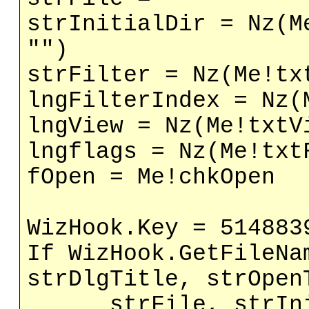
strInitialDir = Nz(M
"")
strFilter = Nz(Me!tx
lngFilterIndex = Nz(
lngView = Nz(Me!txtV
lngflags = Nz(Me!txt
fOpen = Me!chkOpen
WizHook.Key = 514883
If WizHook.GetFileNa
strDlgTitle, strOpen
strFile, strIniti