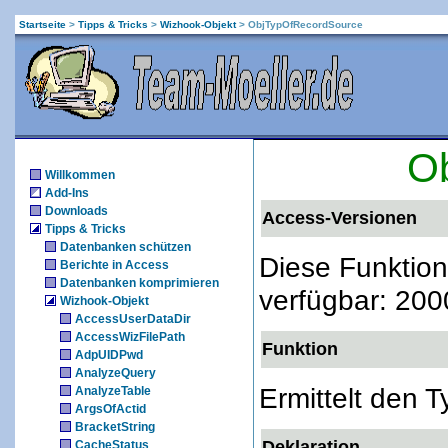
Startseite
>
Tipps & Tricks
>
Wizhook-Objekt
>
ObjTypOfRecordSource
O
Willkommen
Add-Ins
Downloads
Access-Versionen
Tipps & Tricks
Datenbanken schützen
Diese Funktion
Berichte in Access
Datenbanken komprimieren
verfügbar: 200
Wizhook-Objekt
AccessUserDataDir
AccessWizFilePath
Funktion
AdpUIDPwd
AnalyzeQuery
Ermittelt den 
AnalyzeTable
ArgsOfActid
BracketString
Deklaration
CacheStatus