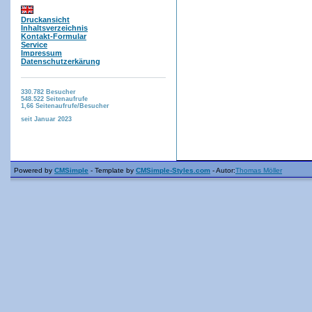
Druckansicht
Inhaltsverzeichnis
Kontakt-Formular
Service
Impressum
Datenschutzerkärung
330.782
Besucher
548.522
Seitenaufrufe
1,66
Seitenaufrufe/Besucher
seit Januar 2023
Powered by
CMSimple
- Template by
CMSimple-Styles.com
- Autor:
Thomas Möller