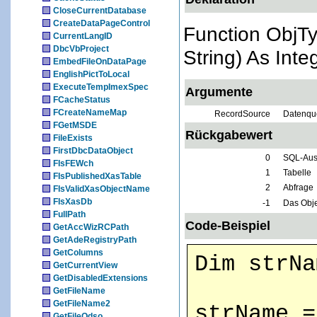
CloseCurrentDatabase
CreateDataPageControl
Function ObjT
CurrentLangID
DbcVbProject
String) As Inte
EmbedFileOnDataPage
EnglishPictToLocal
ExecuteTempImexSpec
Argumente
FCacheStatus
FCreateNameMap
RecordSource
Datenqu
FGetMSDE
Rückgabewert
FileExists
FirstDbcDataObject
0
SQL-Aus
FIsFEWch
1
Tabelle
FIsPublishedXasTable
2
Abfrage
FIsValidXasObjectName
FIsXasDb
-1
Das Objek
FullPath
Code-Beispiel
GetAccWizRCPath
GetAdeRegistryPath
GetColumns
Dim strNa
GetCurrentView
GetDisabledExtensions
GetFileName
GetFileName2
strName =
GetFileOdso