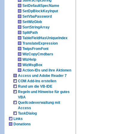
SaveScriptString
SetDefaultSpecName
SetDpBlockKeyInput
SetVbaPassword
SetWizGlob
SortStringArray
SplitPath
TableFieldHasUniqueIndex
TranslateExpression
TwipsFromFont
WizCopyCmdbars
WizHelp
WizMsgBox
Action-IDs und ihre Aktionen
Access und Adobe Reader 7
COM Add-Ins erstellen
Rund um die VB-IDE
Regeln und Hinweise für gutes
VBA
Quellcodeverwaltung mit
Access
TaskDialog
Links
Donations