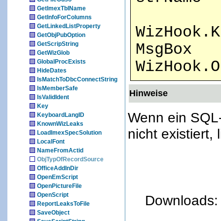
GetImexTblName
GetInfoForColumns
GetLinkedListProperty
WizHook.K
GetObjPubOption
GetScripString
MsgBox
GetWizGlob
GlobalProcExists
WizHook.O
HideDates
IsMatchToDbcConnectString
IsMemberSafe
Hinweise
IsValidIdent
Key
Wenn ein SQL-A
KeyboardLangID
KnownWizLeaks
nicht existiert,
LoadImexSpecSolution
LocalFont
NameFromActid
ObjTypOfRecordSource
OfficeAddInDir
OpenEmScript
OpenPictureFile
OpenScript
Downloads
ReportLeaksToFile
SaveObject