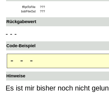
fRptToFile
???
bstrFileOut
???
Rückgabewert
- - -
Code-Beispiel
- - -
Hinweise
Es ist mir bisher noch nicht gel