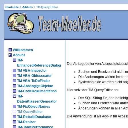
Startseite
>
Add-Ins
>
TM-QueryEditor
Willkommen
Add-Ins
TM-
Der Abfrageeditor von Access leistet s
EnhancedReferenceDialog
TM VBA-Inspector
Suchen und Ersetzen ist nicht m
TM VBA-Obfuscuator
Die Änderungen wirken immer nu
TM VBA-ToDoFinder
Systemobjekte werden nicht ang
TM-AbhängigeObjekte
Hier setzt der TM-QueryEditor an:
TM-CodeDokumentation
TM-
Der SQL-String für jede beliebi
DatenKlassenGenerator
Suchen und Ersetzen wird unters
TM-FixObjectNames
Änderungen können in allen Abfr
TM-QueryEditor
Die Anwendung ist als Add-In für Acces
TM-RebuildDatabase
TM-Resizer
TM-TablePerformance