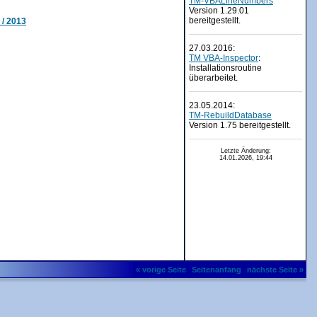
TM-VBALineNumbers
Version 1.29.01
bereitgestellt.
 / 2013
27.03.2016:
TM VBA-Inspector
:
Installationsroutine
überarbeitet.
23.05.2014:
TM-RebuildDatabase
Version 1.75 bereitgestellt.
Letzte Änderung:
14.01.2026, 19:44
« vorige Seite
Seitenanfang
nächste Seite »