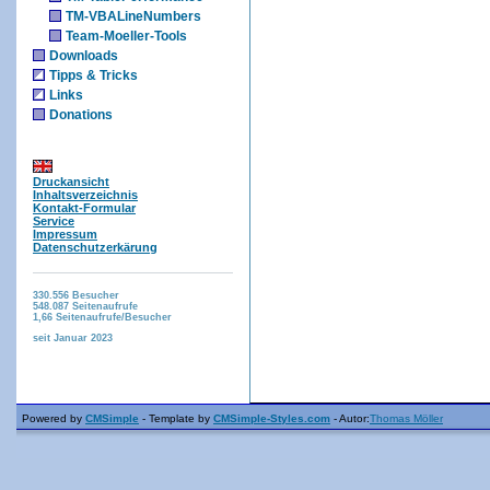
TM-VBALineNumbers
Team-Moeller-Tools
Downloads
Tipps & Tricks
Links
Donations
Druckansicht
Inhaltsverzeichnis
Kontakt-Formular
Service
Impressum
Datenschutzerkärung
330.556
Besucher
548.087
Seitenaufrufe
1,66
Seitenaufrufe/Besucher
seit Januar 2023
Powered by
CMSimple
- Template by
CMSimple-Styles.com
- Autor:
Thomas Möller