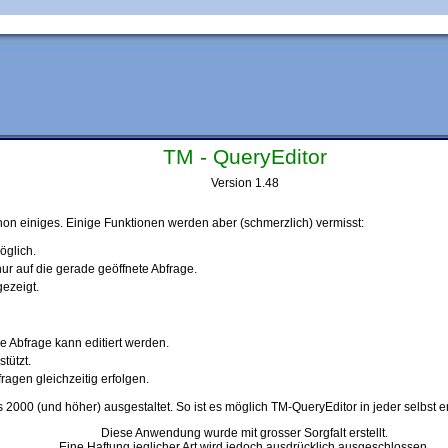
TM - QueryEditor
Version 1.48
chon einiges. Einige Funktionen werden aber (schmerzlich) vermisst:
öglich.
r auf die gerade geöffnete Abfrage.
ezeigt.
ge Abfrage kann editiert werden.
tützt.
agen gleichzeitig erfolgen.
s 2000 (und höher) ausgestaltet. So ist es möglich TM-QueryEditor in jeder selbst 
Diese Anwendung wurde mit grosser Sorgfalt erstellt.
Eine Haftung jeglicher Art wird jedoch ausdrücklich ausgeschlossen.