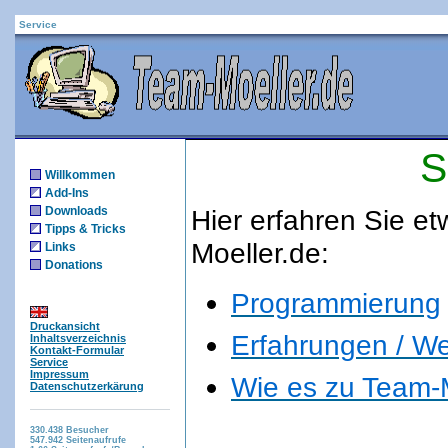
Service
S
Willkommen
Add-Ins
Downloads
Hier erfahren Sie e
Tipps & Tricks
Moeller.de:
Links
Donations
Programmierung
Druckansicht
Erfahrungen / W
Inhaltsverzeichnis
Kontakt-Formular
Service
Impressum
Wie es zu Team-
Datenschutzerkärung
330.438
Besucher
547.942
Seitenaufrufe