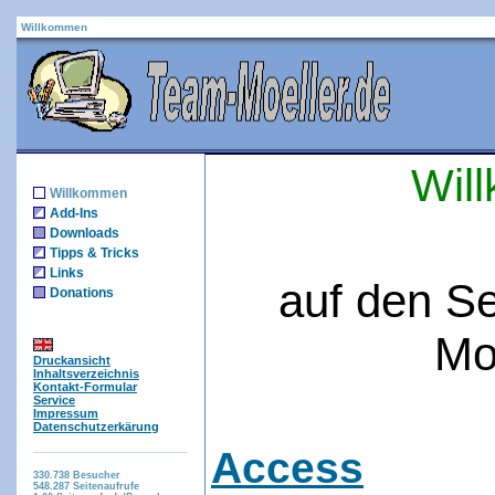
Willkommen
Wil
Willkommen
Add-Ins
Downloads
Tipps & Tricks
Links
auf den S
Donations
Mo
Druckansicht
Inhaltsverzeichnis
Kontakt-Formular
Service
Impressum
Datenschutzerkärung
Access
330.738
Besucher
548.287
Seitenaufrufe