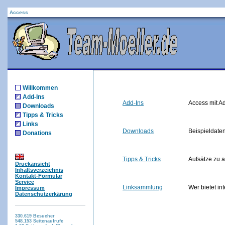
Access
Willkommen
Add-Ins
Add-Ins
Access mit Ad
Downloads
Tipps & Tricks
Links
Downloads
Beispieldate
Donations
Tipps & Tricks
Aufsätze zu 
Druckansicht
Inhaltsverzeichnis
Kontakt-Formular
Service
Linksammlung
Wer bietet i
Impressum
Datenschutzerkärung
330.619
Besucher
548.153
Seitenaufrufe