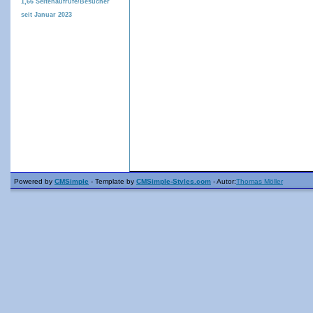
1,66
Seitenaufrufe/Besucher
seit Januar 2023
Powered by
CMSimple
- Template by
CMSimple-Styles.com
- Autor:
Thomas Möller