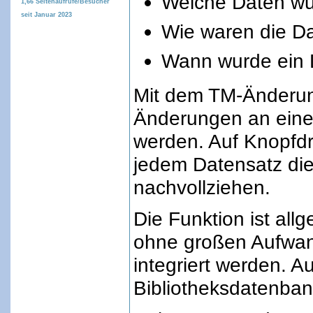
Welche Daten wu
1,66
Seitenaufrufe/Besucher
seit Januar 2023
Wie waren die D
Wann wurde ein 
Mit dem TM-Änderun
Änderungen an einer
werden. Auf Knopfd
jedem Datensatz di
nachvollziehen.
Die Funktion ist al
ohne großen Aufwan
integriert werden. A
Bibliotheksdatenbank