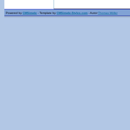
Powered by
CMSimple
- Template by
CMSimple-Styles.com
- Autor:
Thomas Möller