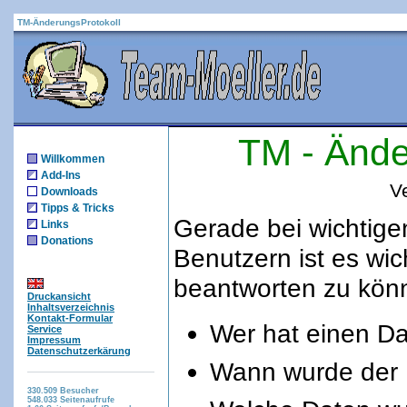
TM-ÄnderungsProtokoll
TM - Ände
Willkommen
Add-Ins
V
Downloads
Tipps & Tricks
Gerade bei wichtige
Links
Donations
Benutzern ist es wic
beantworten zu kön
Druckansicht
Inhaltsverzeichnis
Kontakt-Formular
Wer hat einen D
Service
Impressum
Datenschutzerkärung
Wann wurde der 
330.509
Besucher
548.033
Seitenaufrufe