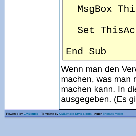
MsgBox This
Set ThisAcc
End Sub
Wenn man den Verwe
machen, was man mi
machen kann. In di
ausgegeben. (Es gi
Powered by
CMSimple
- Template by
CMSimple-Styles.com
- Autor:
Thomas Möller