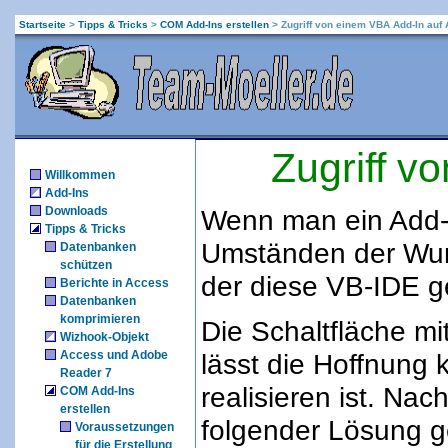
Startseite
>
Tipps & Tricks
>
COM Add-Ins erstellen
>
Zugriff von einem VBA Add-In auf
Zugriff v
Willkommen
Add-Ins
Downloads
Wenn man ein Add-I
Tipps & Tricks
Umständen der Wuns
Datenbanken
schützen
der diese VB-IDE g
Berichte in Access
Datenbanken
komprimieren
Die Schaltfläche mi
Wizhook-Objekt
Access und Adobe
lässt die Hoffnung k
Reader 7
realisieren ist. Nac
COM Add-Ins
erstellen
folgender Lösung g
Voraussetzungen
für die Erstellung