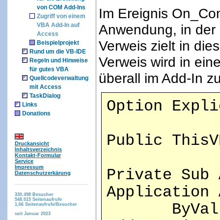
von COM Add-Ins
Im Ereignis On_Con
Zugriff von einem
VBA Add-In auf
Anwendung, in der d
Access
Verweis zielt in die
Beispielprojekt
Rund um die VB-IDE
Verweis wird in ein
Regeln und Hinweise
für gutes VBA
überall im Add-In z
Quellcodeverwaltung
mit Access
TaskDialog
Option Expli
Links
Donations
Public ThisV
Druckansicht
Inhaltsverzeichnis
Kontakt-Formular
Service
Impressum
Private Sub 
Datenschutzerkärung
Application 
330.498
Besucher
548.015
Seitenaufrufe
ByVal Con
1,66
Seitenaufrufe/Besucher
seit Januar 2023