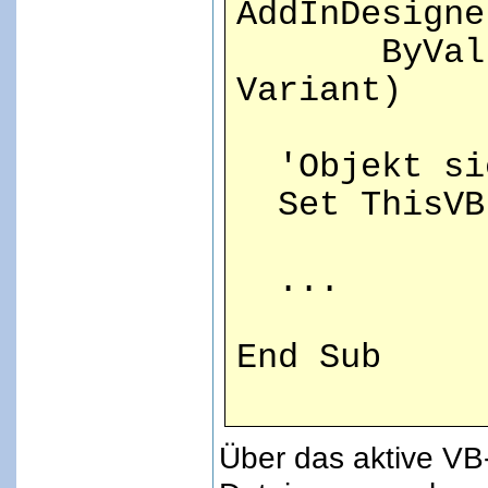
AddInDesigne
ByVal AddI
Variant)
'Objekt si
Set ThisVBI
...
End Sub
Über das aktive VB