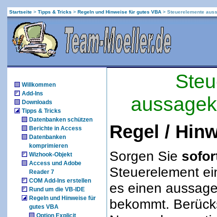
Startseite
>
Tipps & Tricks
>
Regeln und Hinweise für gutes VBA
>
Steuerelemente aus
Steu
Willkommen
Add-Ins
aussagek
Downloads
Tipps & Tricks
Datenbanken schützen
Regel / Hin
Berichte in Access
Datenbanken
komprimieren
Sorgen Sie
sofor
Wizhook-Objekt
Access und Adobe
Steuerelement ei
Reader 7
COM Add-Ins erstellen
es einen aussag
Rund um die VB-IDE
Regeln und Hinweise für
bekommt. Berücks
gutes VBA
Option Explicit