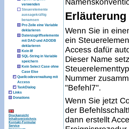
Namenskonventi
verwenden
Steuerelemente
Erläuterung
aussagekräftig
benamsen
Pro Zeile eine Variable
Wenn Sie in eine
deklarieren
Datenzugriffselemente
ein Steuerelement
mit DAO und ADODB
deklarieren
Access dafür aut
Kein IIf
SQL-String in Variable
Dieser Name setz
speichern
Steuerelementtyp
Kein Select Case ohne
Case Else
Nummer zusammen
Quellcodeverwaltung mit
Access
"Befehl7".
TaskDialog
Links
Donations
Wenn Sie jetzt Co
der Befehlsschalt
Druckansicht
dann erstellt Acce
Inhaltsverzeichnis
Kontakt-Formular
Service