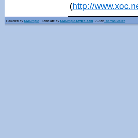
(
http://www.xoc.n
Powered by
CMSimple
- Template by
CMSimple-Styles.com
- Autor:
Thomas Möller