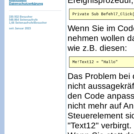
Ereignisprozedur,
Impressum
Datenschutzerkärung
Private Sub Befehl7_Click
330.932
Besucher
548.864
Seitenaufrufe
1,66
Seitenaufrufe/Besucher
Wenn Sie im Code
seit Januar 2023
nehmen wollen d
wie z.B. diesen:
Me!Text12 = "Hallo"
Das Problem bei 
nicht aussagekräf
den Code anpass
nicht mehr auf A
Steuerelement sic
"Text12" verbirgt.