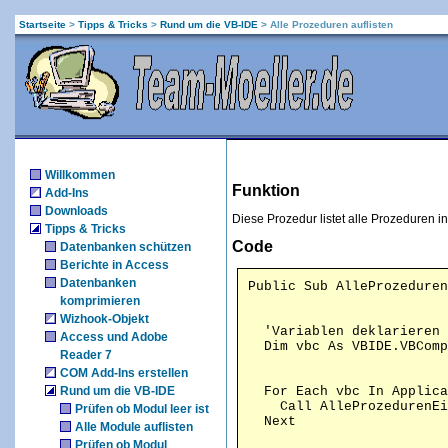
Startseite
>
Tipps & Tricks
>
Rund um die VB-IDE
>
Alle Prozeduren auflisten
Willkommen
Funktion
Add-Ins
Downloads
Diese Prozedur listet alle Prozeduren i
Tipps & Tricks
Code
Datenbanken schützen
Berichte in Access
Datenbanken
komprimieren
Wizhook-Objekt
  'Variablen deklarieren

Access und Adobe
Reader 7
COM Add-Ins erstellen
Rund um die VB-IDE
  For Each vbc In Applica
    Call AlleProzedurenEi
Prüfen ob Modul leer ist
Alle Module auflisten
Prüfen ob Modul