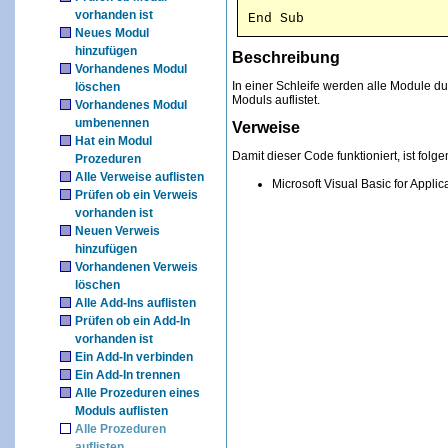
vorhanden ist
End Sub
Neues Modul
hinzufügen
Beschreibung
Vorhandenes Modul
In einer Schleife werden alle Module d
löschen
Moduls auflistet.
Vorhandenes Modul
umbenennen
Verweise
Hat ein Modul
Damit dieser Code funktioniert, ist folge
Prozeduren
Alle Verweise auflisten
Microsoft Visual Basic for Applica
Prüfen ob ein Verweis
vorhanden ist
Neuen Verweis
hinzufügen
Vorhandenen Verweis
löschen
Alle Add-Ins auflisten
Prüfen ob ein Add-In
vorhanden ist
Ein Add-In verbinden
Ein Add-In trennen
Alle Prozeduren eines
Moduls auflisten
Alle Prozeduren
auflisten