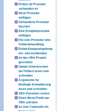
Prüfen ob Prozedur
vorhanden ist
Neue Prozedur
einfügen
Vorhandene Prozedur
löschen
Eine Ereignisprozedur
einfügen
Hat eine Prozedur eine
Fehlerbehandlung
Entwicklungsumgebung
ein- und ausblenden
Ist das VBA-Projekt
geschützt
Option Unterbrechen
bei Fehlern lesen und
schreiben
Argumente für
Bedingte Kompilierung
lesen und schreiben
VBA-Passwort setzen
Einen Menü-Punkt per
VBA aufrufen
Ist eine Codezeile ein