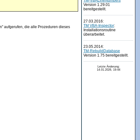
TM-VBALineNumbers
Version 1.29.01
bereitgestellt.
27.03.2016:
TM VBA-Inspector
:
n" aufgerufen, die alle Prozeduren dieses
Installationsroutine
überarbeitet.
23.05.2014:
TM-RebuildDatabase
Version 1.75 bereitgestellt.
Letzte Änderung:
14.01.2026, 19:44