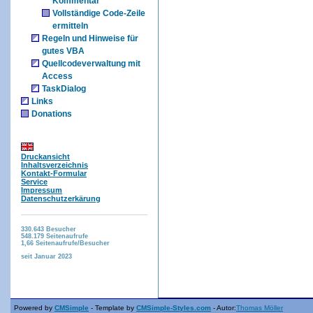
Kommentar
Vollständige Code-Zeile
ermitteln
Regeln und Hinweise für
gutes VBA
Quellcodeverwaltung mit
Access
TaskDialog
Links
Donations
Druckansicht
Inhaltsverzeichnis
Kontakt-Formular
Service
Impressum
Datenschutzerkärung
330.643
Besucher
548.179
Seitenaufrufe
1,66
Seitenaufrufe/Besucher
seit Januar 2023
Powered by
CMSimple
- Template by
CMSimple-Styles.com
- Autor:
Thomas Möller