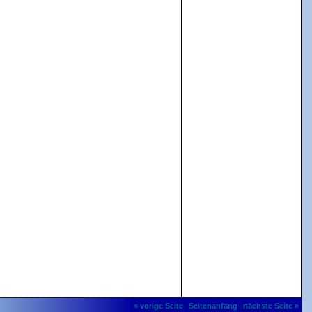
« vorige Seite
Seitenanfang
nächste Seite »