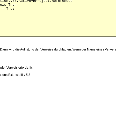
tion.VBE.ActiveVBProject.References

eis Then

 = True

iert. Dann wird die Auflistung der Verweise durchlaufen. Wenn der Name eines Verw
nder Verweis erforderlich:
tions Extensibility 5.3