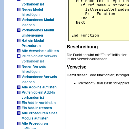
  For Each ref In Applica
vorhanden ist
    If ref.Name = strVerw
Neues Modul
      IstVerweisVorhanden
      Exit Function

hinzufügen
    End If

Vorhandenes Modul
löschen
Vorhandenes Modul
umbenennen
End Function
Hat ein Modul
Prozeduren
Beschreibung
Alle Verweise auflisten
Die Funktion wird mit "False" initials
Prüfen ob ein Verweis
ist der Verweis vorhanden.
vorhanden ist
Neuen Verweis
Verweise
hinzufügen
Damit dieser Code funktioniert, ist folge
Vorhandenen Verweis
löschen
Microsoft Visual Basic for Applica
Alle Add-Ins auflisten
Prüfen ob ein Add-In
vorhanden ist
Ein Add-In verbinden
Ein Add-In trennen
Alle Prozeduren eines
Moduls auflisten
Alle Prozeduren
auflisten