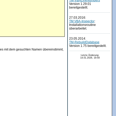
TM-VBALineNumbers
Version 1.29.01
bereitgestellt.
27.03.2016:
TM VBA-Inspector
:
Installationsroutine
überarbeitet.
23.05.2014:
TM-RebuildDatabase
Version 1.75 bereitgestellt.
eises mit dem gesuchten Namen übereinstimmt,
Letzte Änderung:
14.01.2026, 19:44