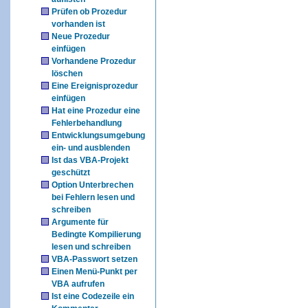
Prüfen ob Prozedur
vorhanden ist
Neue Prozedur
einfügen
Vorhandene Prozedur
löschen
Eine Ereignisprozedur
einfügen
Hat eine Prozedur eine
Fehlerbehandlung
Entwicklungsumgebung
ein- und ausblenden
Ist das VBA-Projekt
geschützt
Option Unterbrechen
bei Fehlern lesen und
schreiben
Argumente für
Bedingte Kompilierung
lesen und schreiben
VBA-Passwort setzen
Einen Menü-Punkt per
VBA aufrufen
Ist eine Codezeile ein