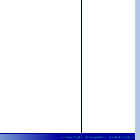
« vorige Seite
Seitenanfang
nächste Seite »