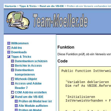
Startseite
>
Tipps & Tricks
>
Rund um die VB-IDE
>
Prüfen ob ein Verweis vorhanden ist
Willkommen
Funktion
Add-Ins
Downloads
Diese Funktion prüft, ob ein Verweis vor
Tipps & Tricks
Code
Datenbanken schützen
Berichte in Access
Datenbanken
komprimieren
Wizhook-Objekt
  'Variablen deklarieren

Access und Adobe
Reader 7
COM Add-Ins erstellen
Rund um die VB-IDE
  'Initialisieren

Prüfen ob Modul leer ist
Alle Module auflisten
Prüfen ob Modul