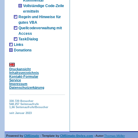
Kommentar
Vollständige Code-Zeile
ermitteln
Regeln und Hinweise für
gutes VBA
Quellcodeverwaltung mit
Access
TaskDialog
Links
Donations
Druckansicht
Inhaltsverzeichnis
Kontakt-Formular
Service
Impressum
Datenschutzerkärung
330.720
Besucher
548.257
Seitenaufrufe
1,66
Seitenaufrufe/Besucher
seit Januar 2023
Powered by
CMSimple
- Template by
CMSimple-Styles.com
- Autor:
Thomas Möller