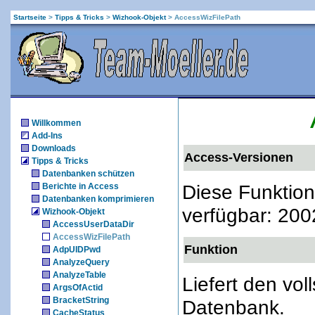
Startseite
>
Tipps & Tricks
>
Wizhook-Objekt
>
AccessWizFilePath
Willkommen
Add-Ins
Downloads
Access-Versionen
Tipps & Tricks
Datenbanken schützen
Diese Funktion
Berichte in Access
Datenbanken komprimieren
verfügbar: 200
Wizhook-Objekt
AccessUserDataDir
AccessWizFilePath
Funktion
AdpUIDPwd
AnalyzeQuery
AnalyzeTable
Liefert den vol
ArgsOfActid
BracketString
Datenbank.
CacheStatus