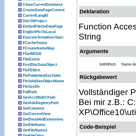
CloseCurrentDatabase
CreateDataPageControl
Deklaration
CurrentLangID
DbcVbProject
Function Acces
EmbedFileOnDataPage
EnglishPictToLocal
String
ExecuteTempImexSpec
FCacheStatus
FCreateNameMap
Argumente
FGetMSDE
FileExists
bstrWhich
Name de
FirstDbcDataObject
FIsFEWch
FIsPublishedXasTable
Rückgabewert
FIsValidXasObjectName
FIsXasDb
Vollständiger 
FullPath
GetAccWizRCPath
Bei mir z.B.: C
GetAdeRegistryPath
GetColumns
XP\Office10\uti
GetCurrentView
GetDisabledExtensions
GetFileName
Code-Beispiel
GetFileName2
GetFileOdso