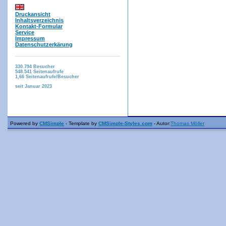
Druckansicht
Inhaltsverzeichnis
Kontakt-Formular
Service
Impressum
Datenschutzerkärung
330.794
Besucher
548.541
Seitenaufrufe
1,66
Seitenaufrufe/Besucher
seit Januar 2023
Powered by
CMSimple
- Template by
CMSimple-Styles.com
- Autor:
Thomas Möller