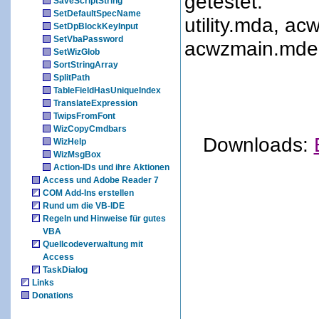
getestet:
SaveScriptString
SetDefaultSpecName
utility.mda, a
SetDpBlockKeyInput
SetVbaPassword
acwzmain.mde 
SetWizGlob
SortStringArray
SplitPath
TableFieldHasUniqueIndex
TranslateExpression
TwipsFromFont
WizCopyCmdbars
Downloads:
WizHelp
WizMsgBox
Action-IDs und ihre Aktionen
Access und Adobe Reader 7
COM Add-Ins erstellen
Rund um die VB-IDE
Regeln und Hinweise für gutes
VBA
Quellcodeverwaltung mit
Access
TaskDialog
Links
Donations