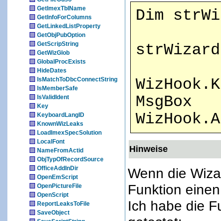
GetImexTblName
Dim strWi
GetInfoForColumns
GetLinkedListProperty
GetObjPubOption
GetScripString
strWizard
GetWizGlob
GlobalProcExists
HideDates
IsMatchToDbcConnectString
WizHook.K
IsMemberSafe
MsgBox
IsValidIdent
Key
WizHook.A
KeyboardLangID
KnownWizLeaks
LoadImexSpecSolution
LocalFont
Hinweise
NameFromActid
ObjTypOfRecordSource
OfficeAddInDir
Wenn die Wizard
OpenEmScript
Funktion einen
OpenPictureFile
OpenScript
Ich habe die F
ReportLeaksToFile
SaveObject