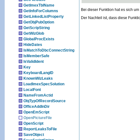
GetImexTblName
Bei dieser Funktion hat es sich u
GetInfoForColumns
GetLinkedListProperty
Der Nachteil ist, dass diese Funkti
GetObjPubOption
GetScripString
GetWizGlob
GlobalProcExists
HideDates
IsMatchToDbcConnectString
IsMemberSafe
IsValidIdent
Key
KeyboardLangID
KnownWizLeaks
LoadImexSpecSolution
LocalFont
NameFromActid
ObjTypOfRecordSource
OfficeAddInDir
OpenEmScript
OpenPictureFile
OpenScript
ReportLeaksToFile
SaveObject