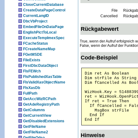
CloseCurrentDatabase
CreateDataPageControl
File
Rückgabe
CurrentLangID
Cancelled
Rückgabe
DbcVbProject
EmbedFileOnDataPage
Rückgabewert
EnglishPictToLocal
ExecuteTempImexSpec
True, wenn der Aufruf erfolgreich w
FCacheStatus
False, wenn der Aufruf der Funktion
FCreateNameMap
FGetMSDE
Code-Beispiel
FileExists
FirstDbcDataObject
FIsFEWch
Dim ret As Boolean
FIsPublishedXasTable
Dim strFile As String
FIsValidXasObjectName
Dim fCancelled As Boo
FIsXasDb
WizHook.Key = 5148839
FullPath
ret = WizHook.OpenPic
GetAccWizRCPath
If ret = True Then
GetAdeRegistryPath
If fCancelled = Fals
GetColumns
MsgBox strFile
End If
GetCurrentView
End If
GetDisabledExtensions
GetFileName
GetFileName2
Hinweise
GetFileOdso