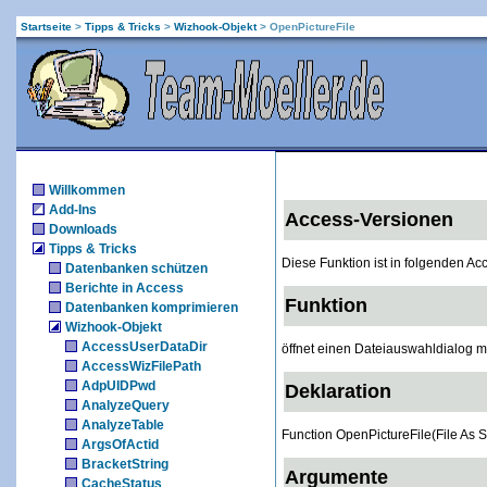
Startseite
>
Tipps & Tricks
>
Wizhook-Objekt
>
OpenPictureFile
Willkommen
Add-Ins
Access-Versionen
Downloads
Tipps & Tricks
Diese Funktion ist in folgenden A
Datenbanken schützen
Berichte in Access
Funktion
Datenbanken komprimieren
Wizhook-Objekt
AccessUserDataDir
öffnet einen Dateiauswahldialog mi
AccessWizFilePath
AdpUIDPwd
Deklaration
AnalyzeQuery
AnalyzeTable
Function OpenPictureFile(File As 
ArgsOfActid
BracketString
Argumente
CacheStatus