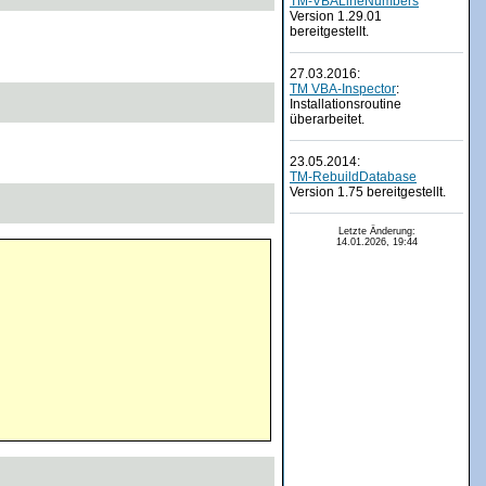
TM-VBALineNumbers
Version 1.29.01
bereitgestellt.
27.03.2016:
TM VBA-Inspector
:
Installationsroutine
überarbeitet.
23.05.2014:
TM-RebuildDatabase
Version 1.75 bereitgestellt.
Letzte Änderung:
14.01.2026, 19:44