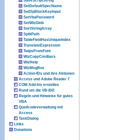
SaveScriptString
SetDefaultSpecName
SetDpBlockKeyInput
SetVbaPassword
SetWizGlob
SortStringArray
SplitPath
TableFieldHasUniqueIndex
TranslateExpression
TwipsFromFont
WizCopyCmdbars
WizHelp
WizMsgBox
Action-IDs und ihre Aktionen
Access und Adobe Reader 7
COM Add-Ins erstellen
Rund um die VB-IDE
Regeln und Hinweise für gutes
VBA
Quellcodeverwaltung mit
Access
TaskDialog
Links
Donations