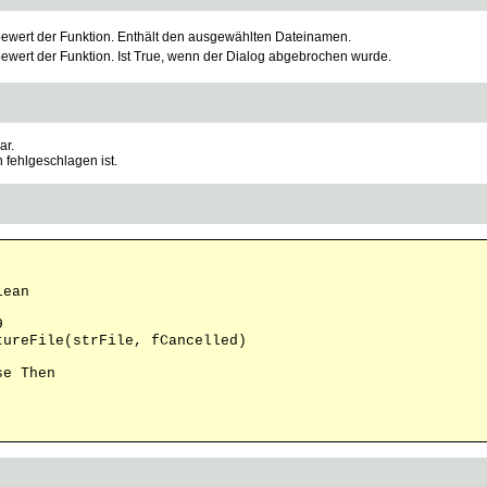
wert der Funktion. Enthält den ausgewählten Dateinamen.
wert der Funktion. Ist True, wenn der Dialog abgebrochen wurde.
ar.
 fehlgeschlagen ist.
lean
9
tureFile(strFile, fCancelled)
e Then