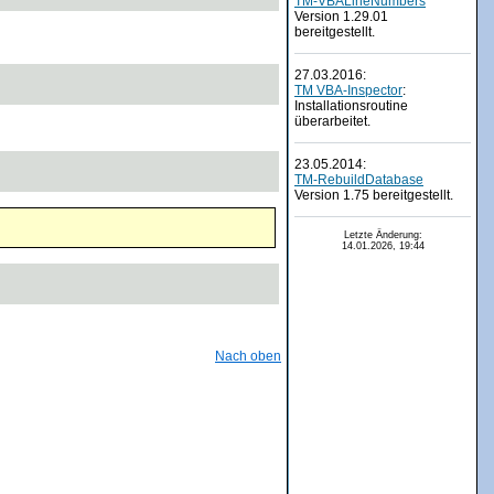
TM-VBALineNumbers
Version 1.29.01
bereitgestellt.
27.03.2016:
TM VBA-Inspector
:
Installationsroutine
überarbeitet.
23.05.2014:
TM-RebuildDatabase
Version 1.75 bereitgestellt.
Letzte Änderung:
14.01.2026, 19:44
Nach oben