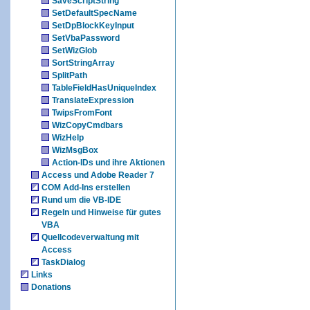
SaveScriptString
SetDefaultSpecName
SetDpBlockKeyInput
SetVbaPassword
SetWizGlob
SortStringArray
SplitPath
TableFieldHasUniqueIndex
TranslateExpression
TwipsFromFont
WizCopyCmdbars
WizHelp
WizMsgBox
Action-IDs und ihre Aktionen
Access und Adobe Reader 7
COM Add-Ins erstellen
Rund um die VB-IDE
Regeln und Hinweise für gutes
VBA
Quellcodeverwaltung mit
Access
TaskDialog
Links
Donations