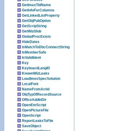
GetImexTblName
GetInfoForColumns
GetLinkedListProperty
GetObjPubOption
GetScripString
GetWizGlob
GlobalProcExists
HideDates
IsMatchToDbcConnectString
IsMemberSafe
IsValidIdent
Key
KeyboardLangID
KnownWizLeaks
LoadImexSpecSolution
LocalFont
NameFromActid
ObjTypOfRecordSource
OfficeAddInDir
OpenEmScript
OpenPictureFile
OpenScript
ReportLeaksToFile
SaveObject