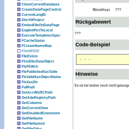
CloseCurrentDatabase
CreateDataPageControl
fBlockKeys
???
CurrentLangID
DbcVbProject
Rückgabewert
EmbedFileOnDataPage
EnglishPictToLocal
???
ExecuteTempImexSpec
FCacheStatus
Code-Beispiel
FCreateNameMap
FGetMSDE
FileExists
- - -
FirstDbcDataObject
FIsFEWch
FIsPublishedXasTable
Hinweise
FIsValidXasObjectName
FIsXasDb
Es ist mir bisher noch nicht gelun
FullPath
GetAccWizRCPath
GetAdeRegistryPath
GetColumns
GetCurrentView
GetDisabledExtensions
GetFileName
GetFileName2
GetFileOdso