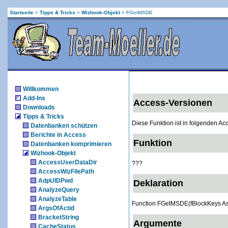
Startseite
>
Tipps & Tricks
>
Wizhook-Objekt
>
FGetMSDE
Willkommen
Add-Ins
Access-Versionen
Downloads
Tipps & Tricks
Diese Funktion ist in folgenden A
Datenbanken schützen
Berichte in Access
Funktion
Datenbanken komprimieren
Wizhook-Objekt
AccessUserDataDir
???
AccessWizFilePath
AdpUIDPwd
Deklaration
AnalyzeQuery
AnalyzeTable
Function FGetMSDE(fBlockKeys As
ArgsOfActid
BracketString
Argumente
CacheStatus