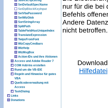
SaveScriptString
nur für die be
SetDefaultSpecName
SetDpBlockKeyInput
Befehls offene
SetVbaPassword
SetWizGlob
Andere Datenzu
SortStringArray
SplitPath
nicht betroffen.
TableFieldHasUniqueIndex
TranslateExpression
TwipsFromFont
WizCopyCmdbars
WizHelp
WizMsgBox
Action-IDs und ihre Aktionen
Download
Access und Adobe Reader 7
COM Add-Ins erstellen
Hilfedatei
Rund um die VB-IDE
Regeln und Hinweise für gutes
VBA
Quellcodeverwaltung mit
Access
TaskDialog
Links
Donations