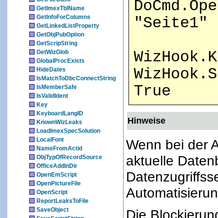
DoCmd.Ope
GetImexTblName
GetInfoForColumns
"Seite1"
GetLinkedListProperty
GetObjPubOption
GetScripString
GetWizGlob
WizHook.K
GlobalProcExists
WizHook.S
HideDates
IsMatchToDbcConnectString
True
IsMemberSafe
IsValidIdent
Key
KeyboardLangID
Hinweise
KnownWizLeaks
LoadImexSpecSolution
LocalFont
Wenn bei der 
NameFromActid
aktuelle Daten
ObjTypOfRecordSource
OfficeAddInDir
Datenzugriffss
OpenEmScript
OpenPictureFile
Automatisierun
OpenScript
ReportLeaksToFile
SaveObject
Die Blockierung