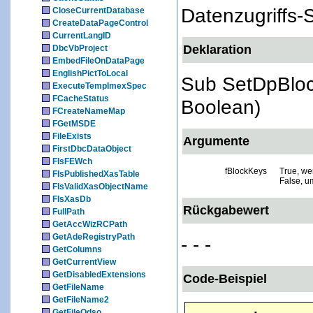
Datenzugriffs-S
CloseCurrentDatabase
CreateDataPageControl
CurrentLangID
Deklaration
DbcVbProject
EmbedFileOnDataPage
EnglishPictToLocal
Sub SetDpBloc
ExecuteTempImexSpec
FCacheStatus
Boolean)
FCreateNameMap
FGetMSDE
FileExists
Argumente
FirstDbcDataObject
FIsFEWch
fBlockKeys
True, we
FIsPublishedXasTable
False, u
FIsValidXasObjectName
FIsXasDb
Rückgabewert
FullPath
GetAccWizRCPath
GetAdeRegistryPath
- - -
GetColumns
GetCurrentView
GetDisabledExtensions
Code-Beispiel
GetFileName
GetFileName2
GetFileOdso