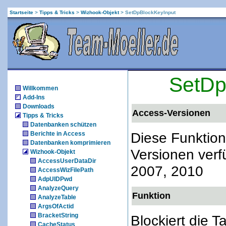
Startseite
>
Tipps & Tricks
>
Wizhook-Objekt
>
SetDpBlockKeyInput
SetDp
Willkommen
Add-Ins
Downloads
Access-Versionen
Tipps & Tricks
Datenbanken schützen
Diese Funktion
Berichte in Access
Datenbanken komprimieren
Versionen verf
Wizhook-Objekt
AccessUserDataDir
2007, 2010
AccessWizFilePath
AdpUIDPwd
AnalyzeQuery
Funktion
AnalyzeTable
ArgsOfActid
BracketString
Blockiert die T
CacheStatus