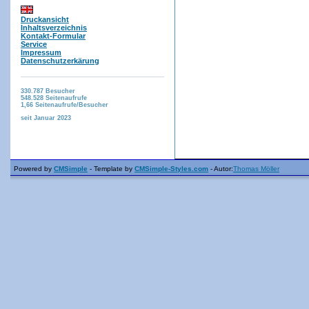
Druckansicht
Inhaltsverzeichnis
Kontakt-Formular
Service
Impressum
Datenschutzerkärung
330.787
Besucher
548.528
Seitenaufrufe
1,66
Seitenaufrufe/Besucher
seit Januar 2023
Powered by
CMSimple
- Template by
CMSimple-Styles.com
- Autor:
Thomas Möller