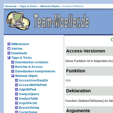
Startseite
>
Tipps & Tricks
>
Wizhook-Objekt
>
GetImexTblName
Willkommen
Add-Ins
Access-Versionen
Downloads
Tipps & Tricks
Diese Funktion ist in folgenden A
Datenbanken schützen
Berichte in Access
Funktion
Datenbanken komprimieren
Wizhook-Objekt
AccessUserDataDir
???
AccessWizFilePath
AdpUIDPwd
Deklaration
AnalyzeQuery
AnalyzeTable
Function GetImexTblName() As Str
ArgsOfActid
BracketString
Argumente
CacheStatus