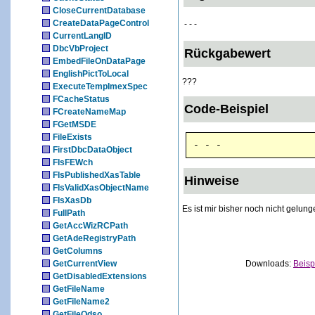
CloseCurrentDatabase
CreateDataPageControl
- - -
CurrentLangID
DbcVbProject
Rückgabewert
EmbedFileOnDataPage
EnglishPictToLocal
???
ExecuteTempImexSpec
FCacheStatus
Code-Beispiel
FCreateNameMap
FGetMSDE
FileExists
- - -
FirstDbcDataObject
FIsFEWch
FIsPublishedXasTable
Hinweise
FIsValidXasObjectName
FIsXasDb
Es ist mir bisher noch nicht gelun
FullPath
GetAccWizRCPath
GetAdeRegistryPath
GetColumns
GetCurrentView
Downloads:
Beisp
GetDisabledExtensions
GetFileName
GetFileName2
GetFileOdso