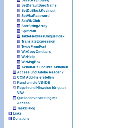
SaveScriptString
SetDefaultSpecName
SetDpBlockKeyInput
SetVbaPassword
SetWizGlob
SortStringArray
SplitPath
TableFieldHasUniqueIndex
TranslateExpression
TwipsFromFont
WizCopyCmdbars
WizHelp
WizMsgBox
Action-IDs und ihre Aktionen
Access und Adobe Reader 7
COM Add-Ins erstellen
Rund um die VB-IDE
Regeln und Hinweise für gutes
VBA
Quellcodeverwaltung mit
Access
TaskDialog
Links
Donations