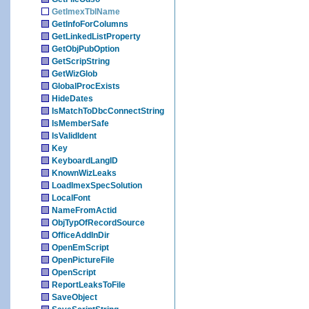
GetImexTblName
GetInfoForColumns
GetLinkedListProperty
GetObjPubOption
GetScripString
GetWizGlob
GlobalProcExists
HideDates
IsMatchToDbcConnectString
IsMemberSafe
IsValidIdent
Key
KeyboardLangID
KnownWizLeaks
LoadImexSpecSolution
LocalFont
NameFromActid
ObjTypOfRecordSource
OfficeAddInDir
OpenEmScript
OpenPictureFile
OpenScript
ReportLeaksToFile
SaveObject