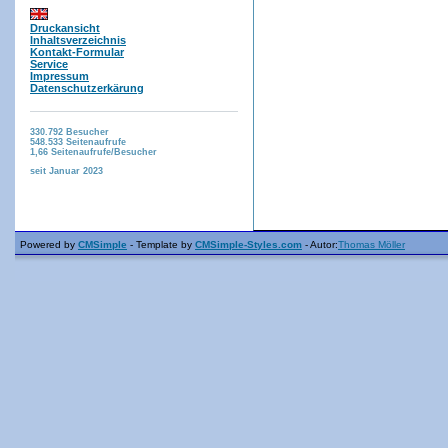
Druckansicht
Inhaltsverzeichnis
Kontakt-Formular
Service
Impressum
Datenschutzerkärung
330.792
Besucher
548.533
Seitenaufrufe
1,66
Seitenaufrufe/Besucher
seit Januar 2023
Powered by
CMSimple
- Template by
CMSimple-Styles.com
- Autor:
Thomas Möller