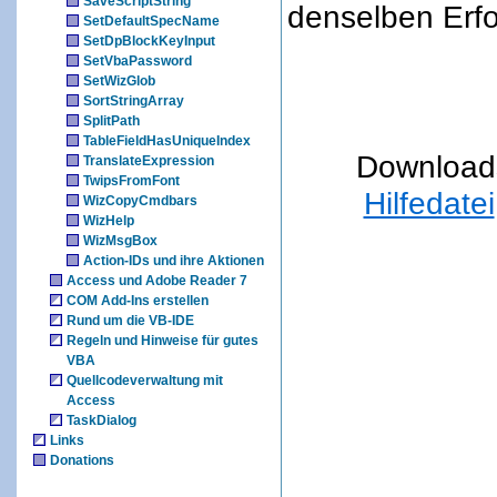
SaveScriptString
denselben Erfo
SetDefaultSpecName
SetDpBlockKeyInput
SetVbaPassword
SetWizGlob
SortStringArray
SplitPath
TableFieldHasUniqueIndex
Download
TranslateExpression
TwipsFromFont
Hilfedatei
WizCopyCmdbars
WizHelp
WizMsgBox
Action-IDs und ihre Aktionen
Access und Adobe Reader 7
COM Add-Ins erstellen
Rund um die VB-IDE
Regeln und Hinweise für gutes
VBA
Quellcodeverwaltung mit
Access
TaskDialog
Links
Donations