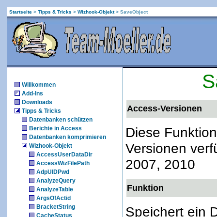
Startseite
>
Tipps & Tricks
>
Wizhook-Objekt
>
SaveObject
S
Willkommen
Add-Ins
Downloads
Access-Versionen
Tipps & Tricks
Datenbanken schützen
Diese Funktion
Berichte in Access
Datenbanken komprimieren
Versionen verf
Wizhook-Objekt
AccessUserDataDir
2007, 2010
AccessWizFilePath
AdpUIDPwd
AnalyzeQuery
Funktion
AnalyzeTable
ArgsOfActid
BracketString
Speichert ein 
CacheStatus