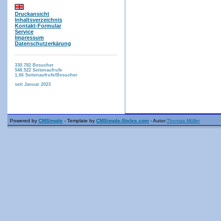
Druckansicht
Inhaltsverzeichnis
Kontakt-Formular
Service
Impressum
Datenschutzerkärung
330.782
Besucher
548.522
Seitenaufrufe
1,66
Seitenaufrufe/Besucher
seit Januar 2023
Powered by
CMSimple
- Template by
CMSimple-Styles.com
- Autor:
Thomas Möller