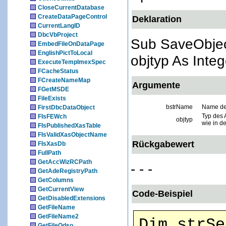
CloseCurrentDatabase
CreateDataPageControl
Deklaration
CurrentLangID
DbcVbProject
Sub SaveObjec
EmbedFileOnDataPage
EnglishPictToLocal
objtyp As Integ
ExecuteTempImexSpec
FCacheStatus
FCreateNameMap
Argumente
FGetMSDE
FileExists
bstrName
Name de
FirstDbcDataObject
Typ des 
FIsFEWch
objtyp
wie in d
FIsPublishedXasTable
FIsValidXasObjectName
Rückgabewert
FIsXasDb
FullPath
GetAccWizRCPath
- - -
GetAdeRegistryPath
GetColumns
GetCurrentView
Code-Beispiel
GetDisabledExtensions
GetFileName
GetFileName2
Dim strSe
GetFileOdso