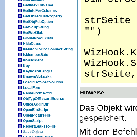
GetImexTblName
GetInfoForColumns
GetLinkedListProperty
strSeite 
GetObjPubOption
GetScripString
"")
GetWizGlob
GlobalProcExists
HideDates
IsMatchToDbcConnectString
WizHook.K
IsMemberSafe
IsValidIdent
WizHook.S
Key
strSeite,
KeyboardLangID
KnownWizLeaks
LoadImexSpecSolution
LocalFont
Hinweise
NameFromActid
ObjTypOfRecordSource
OfficeAddInDir
Das Objekt wir
OpenEmScript
gespeichert.
OpenPictureFile
OpenScript
ReportLeaksToFile
Mit dem Befe
SaveObject