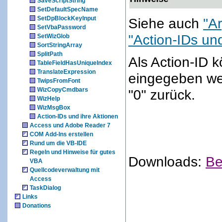
SaveScriptString
SetDefaultSpecName
SetDpBlockKeyInput
Siehe auch
"A
SetVbaPassword
"Action-IDs und
SetWizGlob
SortStringArray
SplitPath
Als Action-ID 
TableFieldHasUniqueIndex
TranslateExpression
eingegeben wer
TwipsFromFont
WizCopyCmdbars
"0" zurück.
WizHelp
WizMsgBox
Action-IDs und ihre Aktionen
Access und Adobe Reader 7
COM Add-Ins erstellen
Rund um die VB-IDE
Regeln und Hinweise für gutes
Downloads:
Be
VBA
Quellcodeverwaltung mit
Access
TaskDialog
Links
Donations