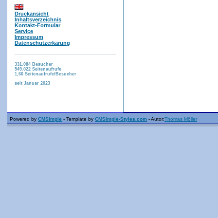
Druckansicht
Inhaltsverzeichnis
Kontakt-Formular
Service
Impressum
Datenschutzerkärung
331.084
Besucher
549.022
Seitenaufrufe
1,66
Seitenaufrufe/Besucher
seit Januar 2023
Powered by
CMSimple
- Template by
CMSimple-Styles.com
- Autor:
Thomas Möller