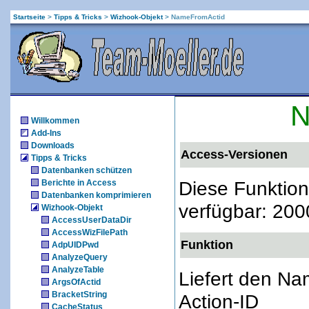
Startseite
>
Tipps & Tricks
>
Wizhook-Objekt
>
NameFromActid
N
Willkommen
Add-Ins
Downloads
Access-Versionen
Tipps & Tricks
Datenbanken schützen
Diese Funktion
Berichte in Access
Datenbanken komprimieren
verfügbar: 200
Wizhook-Objekt
AccessUserDataDir
AccessWizFilePath
Funktion
AdpUIDPwd
AnalyzeQuery
AnalyzeTable
Liefert den Na
ArgsOfActid
BracketString
Action-ID
CacheStatus