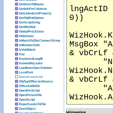
GetImexTblName
lngActID 
GetInfoForColumns
GetLinkedListProperty
0))
GetObjPubOption
GetScripString
GetWizGlob
GlobalProcExists
WizHook.K
HideDates
IsMatchToDbcConnectString
MsgBox "A
IsMemberSafe
IsValidIdent
& vbCrLf 
Key
KeyboardLangID
"Name
KnownWizLeaks
LoadImexSpecSolution
WizHook.N
LocalFont
NameFromActid
& vbCrLf 
ObjTypOfRecordSource
"Argum
OfficeAddInDir
OpenEmScript
WizHook.A
OpenPictureFile
OpenScript
ReportLeaksToFile
SaveObject
Hinweise