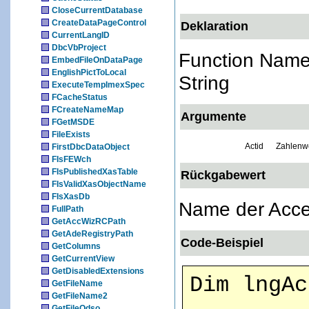
CloseCurrentDatabase
CreateDataPageControl
Deklaration
CurrentLangID
DbcVbProject
Function Name
EmbedFileOnDataPage
EnglishPictToLocal
String
ExecuteTempImexSpec
FCacheStatus
FCreateNameMap
Argumente
FGetMSDE
FileExists
Actid
Zahlenwe
FirstDbcDataObject
FIsFEWch
FIsPublishedXasTable
Rückgabewert
FIsValidXasObjectName
FIsXasDb
Name der Acce
FullPath
GetAccWizRCPath
GetAdeRegistryPath
Code-Beispiel
GetColumns
GetCurrentView
GetDisabledExtensions
Dim lngAc
GetFileName
GetFileName2
GetFileOdso