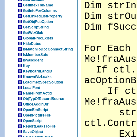
Dim strIn
GetImexTblName
GetInfoForColumns
Dim strOu
GetLinkedListProperty
GetObjPubOption
Dim fSucc
GetScripString
GetWizGlob
GlobalProcExists
HideDates
For Each 
IsMatchToDbcConnectString
IsMemberSafe
Me!fraAus
IsValidIdent
Key
If ctl.C
KeyboardLangID
KnownWizLeaks
acOptionB
LoadImexSpecSolution
LocalFont
If ctl.
NameFromActid
ObjTypOfRecordSource
Me!fraAus
OfficeAddInDir
strI
OpenEmScript
OpenPictureFile
ctl.Contr
OpenScript
ReportLeaksToFile
Exit 
SaveObject