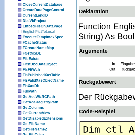
CloseCurrentDatabase
CreateDataPageControl
Deklaration
CurrentLangID
DbcVbProject
Function Engli
EmbedFileOnDataPage
EnglishPictToLocal
String) As Boo
ExecuteTempImexSpec
FCacheStatus
FCreateNameMap
Argumente
FGetMSDE
FileExists
In
Eingabew
FirstDbcDataObject
Out
Rückgabe
FIsFEWch
FIsPublishedXasTable
FIsValidXasObjectName
Rückgabewert
FIsXasDb
FullPath
Der Rückgabewe
GetAccWizRCPath
GetAdeRegistryPath
GetColumns
Code-Beispiel
GetCurrentView
GetDisabledExtensions
GetFileName
Dim ctl A
GetFileName2
GetFileOdso