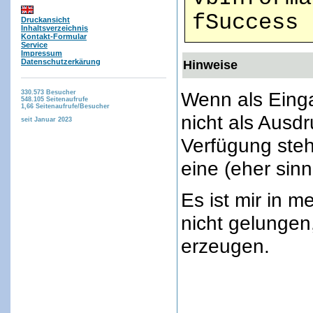
fSuccess
Druckansicht
Inhaltsverzeichnis
Kontakt-Formular
Service
Impressum
Datenschutzerkärung
Hinweise
Wenn als Einga
330.573
Besucher
548.105
Seitenaufrufe
1,66
Seitenaufrufe/Besucher
nicht als Ausd
seit Januar 2023
Verfügung steh
eine (eher sinn
Es ist mir in m
nicht gelungen
erzeugen.