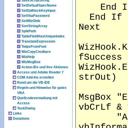
SaveScriptString
End I
SetDefaultSpecName
SetDpBlockKeyInput
End If
SetVbaPassword
SetWizGlob
Next
SortStringArray
SplitPath
TableFieldHasUniqueIndex
TranslateExpression
WizHook.K
TwipsFromFont
WizCopyCmdbars
fSuccess 
WizHelp
WizMsgBox
WizHook.E
Action-IDs und ihre Aktionen
Access und Adobe Reader 7
strOut)
COM Add-Ins erstellen
Rund um die VB-IDE
Regeln und Hinweise für gutes
VBA
MsgBox "E
Quellcodeverwaltung mit
Access
vbCrLf & 
TaskDialog
Links
"Ausgab
Donations
vbInforma