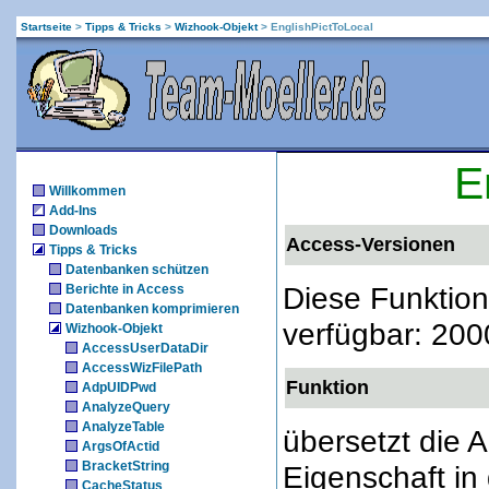
Startseite
>
Tipps & Tricks
>
Wizhook-Objekt
>
EnglishPictToLocal
E
Willkommen
Add-Ins
Downloads
Access-Versionen
Tipps & Tricks
Datenbanken schützen
Diese Funktion
Berichte in Access
Datenbanken komprimieren
verfügbar: 200
Wizhook-Objekt
AccessUserDataDir
AccessWizFilePath
Funktion
AdpUIDPwd
AnalyzeQuery
AnalyzeTable
übersetzt die 
ArgsOfActid
BracketString
Eigenschaft in
CacheStatus