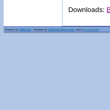
Downloads:
B
Powered by
CMSimple
- Template by
CMSimple-Styles.com
- Autor:
Thomas Möller