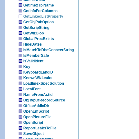
GetImexTblName
GetInfoForColumns
GetLinkedListProperty
GetObjPubOption
GetScripString
GetWizGlob
GlobalProcExists
HideDates
IsMatchToDbcConnectString
IsMemberSafe
IsValidIdent
Key
KeyboardLangID
KnownWizLeaks
LoadImexSpecSolution
LocalFont
NameFromActid
ObjTypOfRecordSource
OfficeAddInDir
OpenEmScript
OpenPictureFile
OpenScript
ReportLeaksToFile
SaveObject