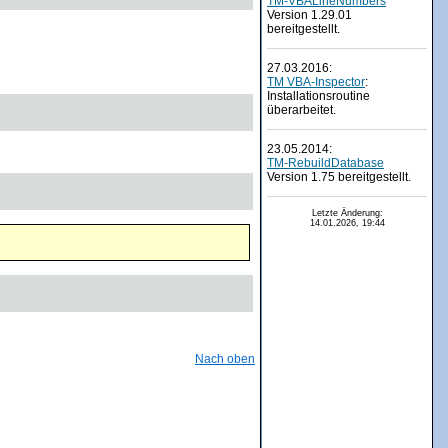
TM-VBALineNumbers
Version 1.29.01
bereitgestellt.
27.03.2016:
TM VBA-Inspector
:
Installationsroutine
überarbeitet.
23.05.2014:
TM-RebuildDatabase
Version 1.75 bereitgestellt.
Letzte Änderung:
14.01.2026, 19:44
Nach oben