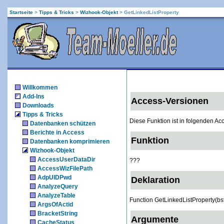
Startseite
>
Tipps & Tricks
>
Wizhook-Objekt
>
GetLinkedListProperty
Willkommen
Add-Ins
Access-Versionen
Downloads
Tipps & Tricks
Diese Funktion ist in folgenden A
Datenbanken schützen
Berichte in Access
Funktion
Datenbanken komprimieren
Wizhook-Objekt
AccessUserDataDir
???
AccessWizFilePath
AdpUIDPwd
Deklaration
AnalyzeQuery
AnalyzeTable
Function GetLinkedListProperty(bs
ArgsOfActid
BracketString
Argumente
CacheStatus