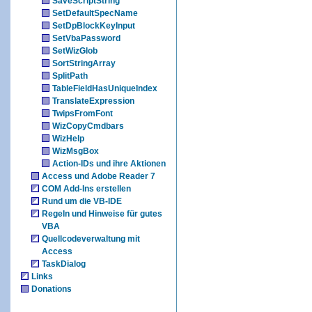
SaveScriptString
SetDefaultSpecName
SetDpBlockKeyInput
SetVbaPassword
SetWizGlob
SortStringArray
SplitPath
TableFieldHasUniqueIndex
TranslateExpression
TwipsFromFont
WizCopyCmdbars
WizHelp
WizMsgBox
Action-IDs und ihre Aktionen
Access und Adobe Reader 7
COM Add-Ins erstellen
Rund um die VB-IDE
Regeln und Hinweise für gutes
VBA
Quellcodeverwaltung mit
Access
TaskDialog
Links
Donations