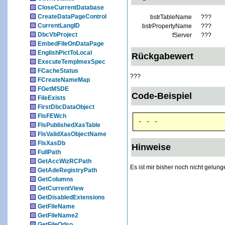
CloseCurrentDatabase
CreateDataPageControl
bstrTableName
???
CurrentLangID
bstrPropertyName
???
DbcVbProject
fServer
???
EmbedFileOnDataPage
EnglishPictToLocal
Rückgabewert
ExecuteTempImexSpec
FCacheStatus
???
FCreateNameMap
FGetMSDE
Code-Beispiel
FileExists
FirstDbcDataObject
FIsFEWch
- - -
FIsPublishedXasTable
FIsValidXasObjectName
FIsXasDb
Hinweise
FullPath
GetAccWizRCPath
Es ist mir bisher noch nicht gelun
GetAdeRegistryPath
GetColumns
GetCurrentView
GetDisabledExtensions
GetFileName
GetFileName2
GetFileOdso