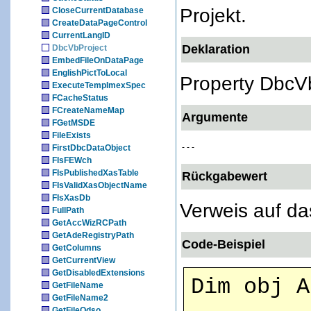
Projekt.
CloseCurrentDatabase
CreateDataPageControl
CurrentLangID
Deklaration
DbcVbProject
EmbedFileOnDataPage
EnglishPictToLocal
Property DbcV
ExecuteTempImexSpec
FCacheStatus
FCreateNameMap
Argumente
FGetMSDE
FileExists
- - -
FirstDbcDataObject
FIsFEWch
FIsPublishedXasTable
Rückgabewert
FIsValidXasObjectName
FIsXasDb
Verweis auf da
FullPath
GetAccWizRCPath
GetAdeRegistryPath
Code-Beispiel
GetColumns
GetCurrentView
GetDisabledExtensions
Dim obj A
GetFileName
GetFileName2
GetFileOdso