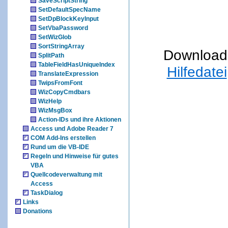
SaveScriptString
SetDefaultSpecName
SetDpBlockKeyInput
SetVbaPassword
SetWizGlob
SortStringArray
Download
SplitPath
TableFieldHasUniqueIndex
Hilfedatei
TranslateExpression
TwipsFromFont
WizCopyCmdbars
WizHelp
WizMsgBox
Action-IDs und ihre Aktionen
Access und Adobe Reader 7
COM Add-Ins erstellen
Rund um die VB-IDE
Regeln und Hinweise für gutes
VBA
Quellcodeverwaltung mit
Access
TaskDialog
Links
Donations