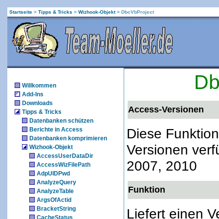
Startseite
>
Tipps & Tricks
>
Wizhook-Objekt
>
DbcVbProject
Db
Willkommen
Add-Ins
Downloads
Access-Versionen
Tipps & Tricks
Datenbanken schützen
Diese Funktion
Berichte in Access
Datenbanken komprimieren
Versionen verf
Wizhook-Objekt
AccessUserDataDir
2007, 2010
AccessWizFilePath
AdpUIDPwd
AnalyzeQuery
Funktion
AnalyzeTable
ArgsOfActid
BracketString
Liefert einen V
CacheStatus