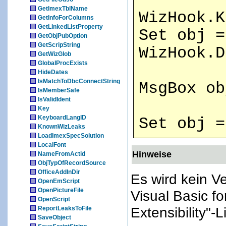
GetImexTblName
WizHook.K
GetInfoForColumns
GetLinkedListProperty
Set obj =
GetObjPubOption
GetScripString
WizHook.D
GetWizGlob
GlobalProcExists
HideDates
IsMatchToDbcConnectString
MsgBox ob
IsMemberSafe
IsValidIdent
Key
KeyboardLangID
Set obj 
KnownWizLeaks
LoadImexSpecSolution
LocalFont
Hinweise
NameFromActid
ObjTypOfRecordSource
OfficeAddInDir
Es wird kein Ve
OpenEmScript
OpenPictureFile
Visual Basic fo
OpenScript
Extensibility"-L
ReportLeaksToFile
SaveObject