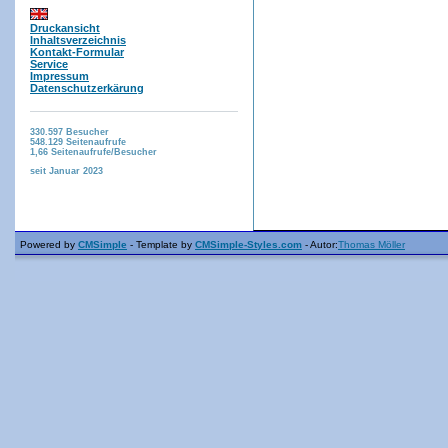
Druckansicht
Inhaltsverzeichnis
Kontakt-Formular
Service
Impressum
Datenschutzerkärung
330.597
Besucher
548.129
Seitenaufrufe
1,66
Seitenaufrufe/Besucher
seit Januar 2023
Powered by
CMSimple
- Template by
CMSimple-Styles.com
- Autor:
Thomas Möller