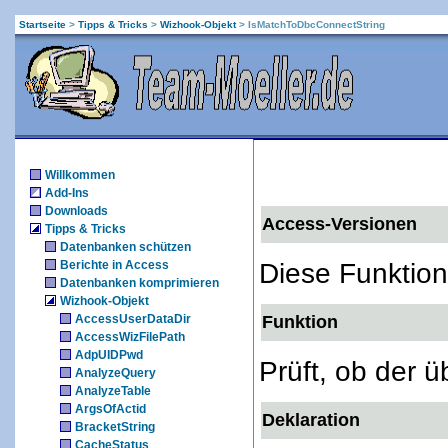
Startseite
>
Tipps & Tricks
>
Wizhook-Objekt
>
IsMatchToDbcConnectString
Willkommen
Add-Ins
Downloads
Access-Versionen
Tipps & Tricks
Datenbanken schützen
Diese Funktion
Berichte in Access
Datenbanken komprimieren
Wizhook-Objekt
AccessUserDataDir
Funktion
AccessWizFilePath
AdpUIDPwd
Prüft, ob der 
AnalyzeQuery
AnalyzeTable
ArgsOfActid
Deklaration
BracketString
CacheStatus