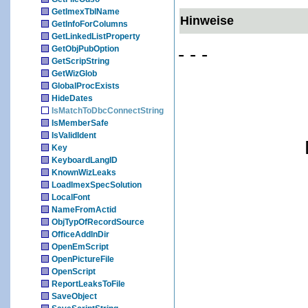
GetImexTblName
Hinweise
GetInfoForColumns
GetLinkedListProperty
- - -
GetObjPubOption
GetScripString
GetWizGlob
GlobalProcExists
HideDates
IsMatchToDbcConnectString
IsMemberSafe
IsValidIdent
Key
KeyboardLangID
KnownWizLeaks
LoadImexSpecSolution
LocalFont
NameFromActid
ObjTypOfRecordSource
OfficeAddInDir
OpenEmScript
OpenPictureFile
OpenScript
ReportLeaksToFile
SaveObject