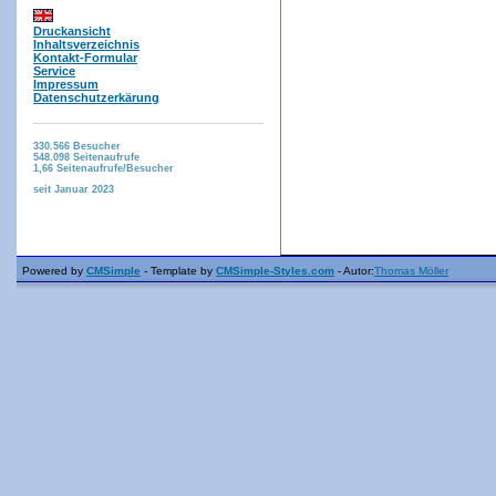
Druckansicht
Inhaltsverzeichnis
Kontakt-Formular
Service
Impressum
Datenschutzerkärung
330.566
Besucher
548.098
Seitenaufrufe
1,66
Seitenaufrufe/Besucher
seit Januar 2023
Powered by
CMSimple
- Template by
CMSimple-Styles.com
- Autor:
Thomas Möller