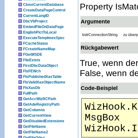
Property IsMat
CloseCurrentDatabase
CreateDataPageControl
CurrentLangID
Argumente
DbcVbProject
EmbedFileOnDataPage
EnglishPictToLocal
bstrConnectionString
zu überp
ExecuteTempImexSpec
FCacheStatus
Rückgabewert
FCreateNameMap
FGetMSDE
FileExists
True, wenn der
FirstDbcDataObject
False, wenn de
FIsFEWch
FIsPublishedXasTable
FIsValidXasObjectName
Code-Beispiel
FIsXasDb
FullPath
GetAccWizRCPath
WizHook.K
GetAdeRegistryPath
GetColumns
MsgBox
GetCurrentView
GetDisabledExtensions
WizHook.I
GetFileName
GetFileName2
GetFileOdso